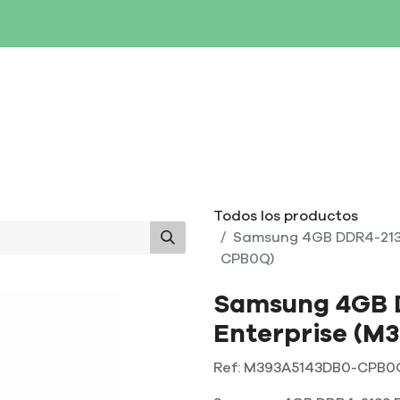
SERVIDORES
NETWORKING
ALMACENAMIENTO
MAN
Todos los productos
Samsung 4GB DDR4-213
CPB0Q)
Samsung 4GB 
Enterprise (
Ref:
M393A5143DB0-CPB0