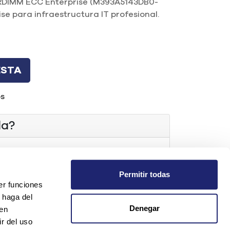
DIMM ECC Enterprise (M393A5143DB0-
se para infraestructura IT profesional.
ESTA
os
da?
t.com
Permitir todas
er funciones
os
 haga del
Denegar
den
r del uso