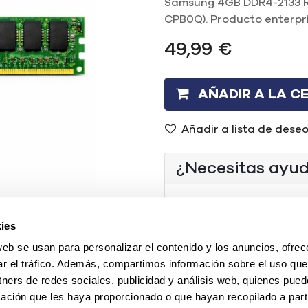
Samsung 4GB DDR4-2133 R
CPB0Q). Producto enterpri
49,99
€
AÑADIR A LA C
Añadir a lista de dese
¿Necesitas ayu
(+34) 96 104 29 55
ies
contacto@mercadoi
web se usan para personalizar el contenido y los anuncios, ofrec
O chatea con nosotr
ar el tráfico. Además, compartimos información sobre el uso que
tners de redes sociales, publicidad y análisis web, quienes pue
ación que les haya proporcionado o que hayan recopilado a parti
Tipo
:
REF