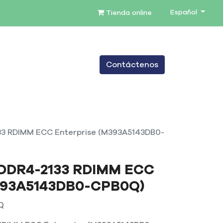
Español
Tienda online
0
Contáctenos
TENIMIENTO
SERVICIOS
BLOG
3 RDIMM ECC Enterprise (M393A5143DB0-
DDR4-2133 RDIMM ECC
M393A5143DB0-CPB0Q)
Q