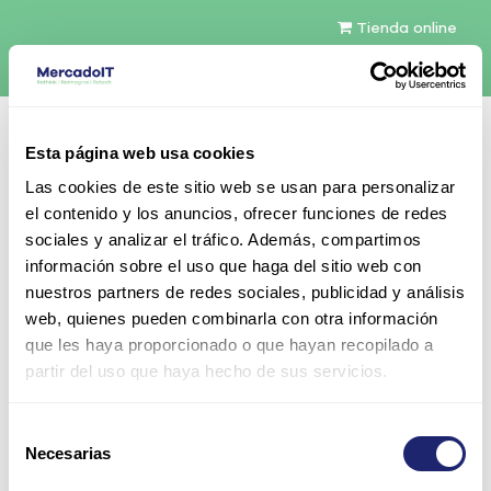
Tienda online
Español
Esta página web usa cookies
Contáctenos
Las cookies de este sitio web se usan para personalizar
el contenido y los anuncios, ofrecer funciones de redes
sociales y analizar el tráfico. Además, compartimos
información sobre el uso que haga del sitio web con
nuestros partners de redes sociales, publicidad y análisis
web, quienes pueden combinarla con otra información
Todos los productos
que les haya proporcionado o que hayan recopilado a
Samsung 8GB DDR3-1600 RDIMM ECC LV
partir del uso que haya hecho de sus servicios.
Enterprise (M393B1G70QH0-YK0)
Selección
Necesarias
de
consentimiento