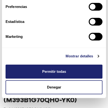
Preferencias
Estadística
Marketing
Mostrar detalles
Permitir todas
Samsung 8GB DDR3-1600
Denegar
RDIMM ECC LV Enterprise
(M393B1G70QH0-YK0)