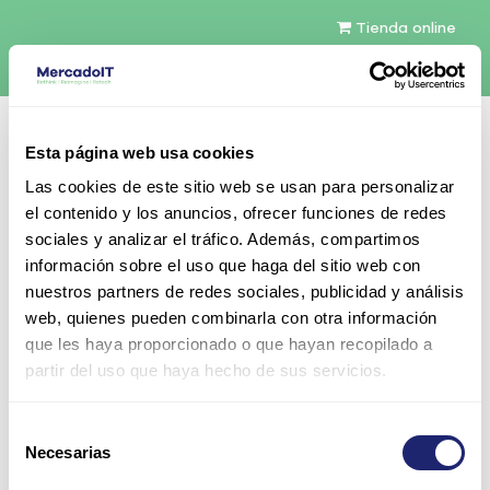
Tienda online
Español
Esta página web usa cookies
Contáctenos
Las cookies de este sitio web se usan para personalizar
el contenido y los anuncios, ofrecer funciones de redes
sociales y analizar el tráfico. Además, compartimos
información sobre el uso que haga del sitio web con
nuestros partners de redes sociales, publicidad y análisis
web, quienes pueden combinarla con otra información
Todos los productos
que les haya proporcionado o que hayan recopilado a
Samsung 8GB DDR3-1333 RDIMM ECC Enterprise
partir del uso que haya hecho de sus servicios.
(M393B1K70BH1-CH9)
Selección
Necesarias
de
consentimiento