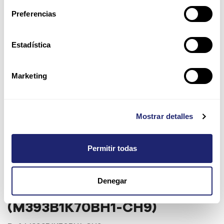
Preferencias
Estadística
Marketing
Mostrar detalles
Permitir todas
Samsung 8GB DDR3-1333
Denegar
RDIMM ECC Enterprise
(M393B1K70BH1-CH9)