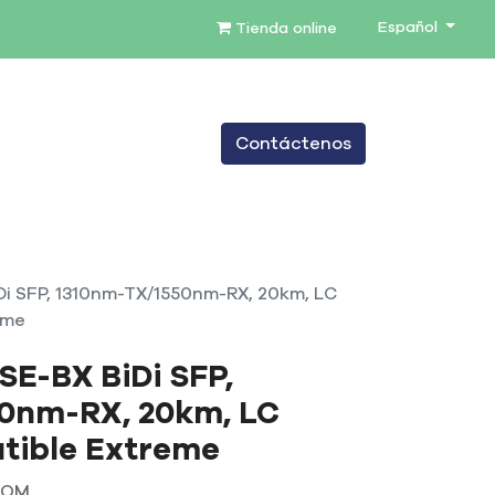
Español
Tienda online
0
Contáctenos
TENIMIENTO
SERVICIOS
BLOG
i SFP, 1310nm-TX/1550nm-RX, 20km, LC
eme
SE-BX BiDi SFP,
0nm-RX, 20km, LC
tible Extreme
COM