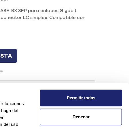
ASE-BX SFP para enlaces Gigabit
 conector LC simplex. Compatible con
ESTA
os
da?
Permitir todas
er funciones
 haga del
t.com
Denegar
den
r del uso
os