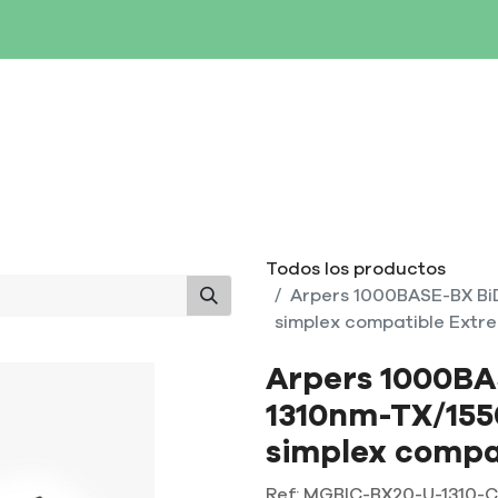
SERVIDORES
NETWORKING
ALMACENAMIENTO
MAN
Todos los productos
Arpers 1000BASE-BX BiD
simplex compatible Extr
Arpers 1000BA
1310nm-TX/155
simplex compa
Ref:
MGBIC-BX20-U-1310-