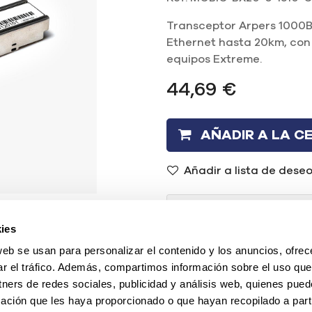
Transceptor Arpers 1000B
Ethernet hasta 20km, con
equipos Extreme.
44,69
€
AÑADIR A LA C
Añadir a lista de dese
¿Necesitas ayu
ies
(+34) 96 104 29 55
web se usan para personalizar el contenido y los anuncios, ofrec
ar el tráfico. Además, compartimos información sobre el uso que
contacto@mercadoi
tners de redes sociales, publicidad y análisis web, quienes pue
ación que les haya proporcionado o que hayan recopilado a parti
O chatea con nosotr