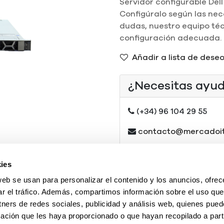
Servidor configurable Del
Configúralo según las nece
dudas, nuestro equipo téc
configuración adecuada.
Añadir a lista de dese
¿Necesitas ayu
(+34) 96 104 29 55
contacto@mercadoi
O chatea con nosotr
ies
web se usan para personalizar el contenido y los anuncios, ofrec
Tipo
:
REF
ar el tráfico. Además, compartimos información sobre el uso que
tners de redes sociales, publicidad y análisis web, quienes pue
ación que les haya proporcionado o que hayan recopilado a parti
R640-8SFF-1LP1HP-ENT-2ND | Dell PowerEdge R640 CTO 