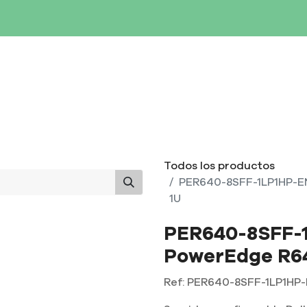
SERVIDORES
NETWORKING
ALMACENAMIENTO
MAN
Todos los productos
PER640-8SFF-1LP1HP-E
1U
PER640-8SFF-1
PowerEdge R64
Ref:
PER640-8SFF-1LP1HP