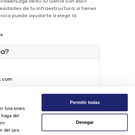
l PowerEdge R640 1U Gen14 con 8SFF.
sidades de tu infraestructura; si tienes
nico puede ayudarte a elegir la
os
da?
t.com
os
Permitir todas
er funciones
 haga del
Denegar
den
r del uso
8SFF 1U