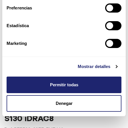
Preferencias
Estadística
Marketing
Mostrar detalles
Permitir todas
PER730-8SFF-ENT-V4 | Dell
Denegar
PowerEdge R730 8SFF PERC
S130 iDRAC8