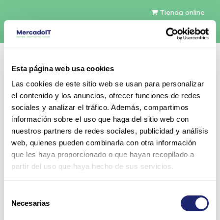
Tienda online
Español
Esta página web usa cookies
Contáctenos
Las cookies de este sitio web se usan para personalizar
el contenido y los anuncios, ofrecer funciones de redes
sociales y analizar el tráfico. Además, compartimos
información sobre el uso que haga del sitio web con
nuestros partners de redes sociales, publicidad y análisis
web, quienes pueden combinarla con otra información
Todos los productos
que les haya proporcionado o que hayan recopilado a
PER730-8SFF-ENT-V4 | Dell PowerEdge R730 8SFF
partir del uso que haya hecho de sus servicios.
PERC S130 iDRAC8
Selección
Necesarias
de
consentimiento