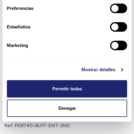
Preferencias
Estadística
Marketing
Mostrar detalles
Permitir todas
PER740-8LFF-ENT-2ND | Dell
Denegar
PowerEdge R740 CTO 8LFF 2U
Ref:
PER740-8LFF-ENT-2ND