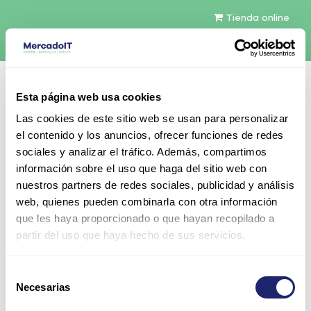
Tienda online
Español
Esta página web usa cookies
Contáctenos
Las cookies de este sitio web se usan para personalizar
el contenido y los anuncios, ofrecer funciones de redes
sociales y analizar el tráfico. Además, compartimos
información sobre el uso que haga del sitio web con
nuestros partners de redes sociales, publicidad y análisis
web, quienes pueden combinarla con otra información
Todos los productos
que les haya proporcionado o que hayan recopilado a
PER740-8LFF-ENT-2ND | Dell PowerEdge R740
partir del uso que haya hecho de sus servicios.
CTO 8LFF 2U
Selección
Necesarias
de
consentimiento