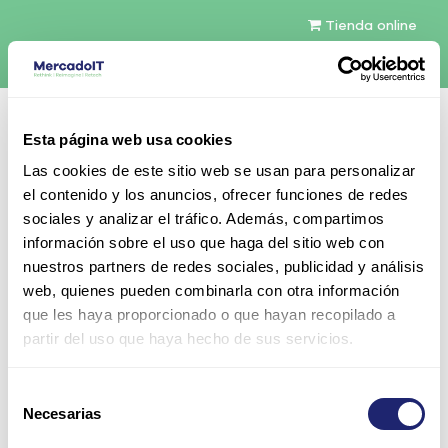
Tienda online
Español
Esta página web usa cookies
Contáctenos
Las cookies de este sitio web se usan para personalizar
el contenido y los anuncios, ofrecer funciones de redes
sociales y analizar el tráfico. Además, compartimos
información sobre el uso que haga del sitio web con
nuestros partners de redes sociales, publicidad y análisis
web, quienes pueden combinarla con otra información
Todos los productos
que les haya proporcionado o que hayan recopilado a
PET430-8LFF-ENT-V4-TWR | Dell PowerEdge T430
partir del uso que haya hecho de sus servicios.
CTO Tower 8LFF
Selección
Necesarias
de
consentimiento