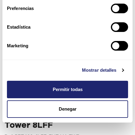
Preferencias
Estadística
Marketing
Mostrar detalles
Permitir todas
PET430-8LFF-ENT-V4-TWR |
Denegar
Dell PowerEdge T430 CTO
Tower 8LFF