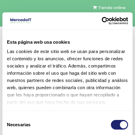
Tienda online
Español
Esta página web usa cookies
Contáctenos
Las cookies de este sitio web se usan para personalizar
el contenido y los anuncios, ofrecer funciones de redes
sociales y analizar el tráfico. Además, compartimos
información sobre el uso que haga del sitio web con
nuestros partners de redes sociales, publicidad y análisis
web, quienes pueden combinarla con otra información
Todos los productos
Componentes
que les haya proporcionado o que hayan recopilado a
CPU (Processors)
Intel Xeon Legacy
partir del uso que haya hecho de sus servicios.
Intel Xeon E5335 4-Core 8MB Cache 2, 00GHz
80W TDP
Selección
Necesarias
de
consentimiento