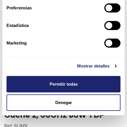
Preferencias
Estadística
Marketing
Mostrar detalles
Permitir todas
Denegar
Intel Xeon E5335 4-Core 8MB
Cache 2, 00GHz 80W TDP
Ref:
SL9YK