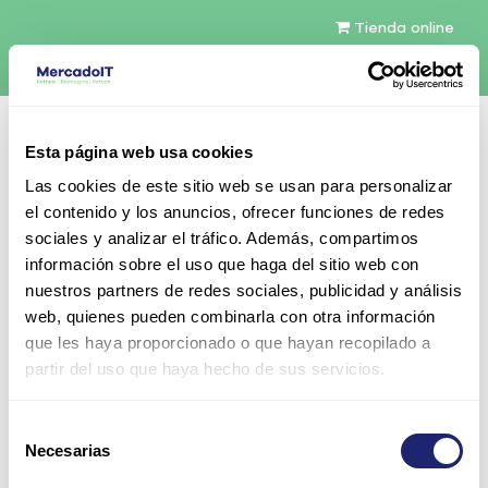
Tienda online
Español
Esta página web usa cookies
Contáctenos
Las cookies de este sitio web se usan para personalizar
el contenido y los anuncios, ofrecer funciones de redes
sociales y analizar el tráfico. Además, compartimos
información sobre el uso que haga del sitio web con
nuestros partners de redes sociales, publicidad y análisis
web, quienes pueden combinarla con otra información
Todos los productos
que les haya proporcionado o que hayan recopilado a
Intel Xeon E5603 4-Core 4MB Cache 1, 60GHz
partir del uso que haya hecho de sus servicios.
80W TDP
Selección
Necesarias
de
consentimiento