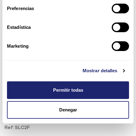
Preferencias
Estadística
Marketing
Mostrar detalles
Permitir todas
Intel Xeon E5603 4-Core 4MB
Denegar
Cache 1, 60GHz 80W TDP
Ref:
SLC2F