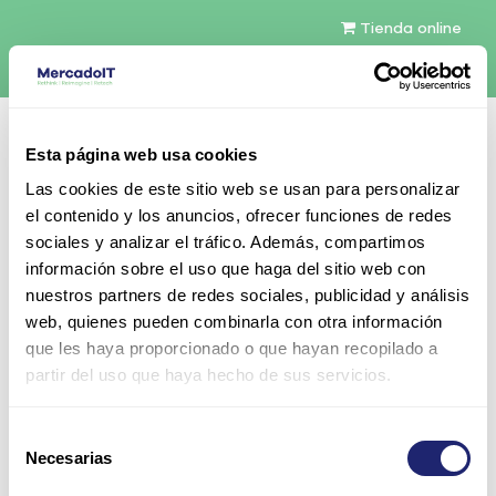
Tienda online
Español
Esta página web usa cookies
Contáctenos
Las cookies de este sitio web se usan para personalizar
el contenido y los anuncios, ofrecer funciones de redes
sociales y analizar el tráfico. Además, compartimos
información sobre el uso que haga del sitio web con
nuestros partners de redes sociales, publicidad y análisis
web, quienes pueden combinarla con otra información
Todos los productos
que les haya proporcionado o que hayan recopilado a
Cisco Catalyst 3750G Stackable 24
partir del uso que haya hecho de sus servicios.
10/100/1000Base-T Gigabit Ethernet ports & 4 SFP
Uplink ports
Selección
Necesarias
de
consentimiento