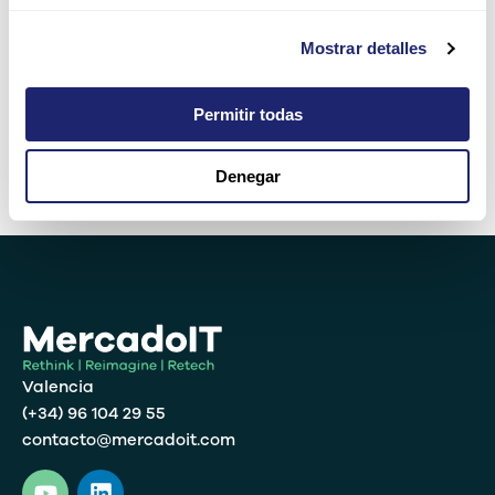
Por favor, introduce una respuesta en dígitos:
Mostrar detalles
dieciocho + seis =
Permitir todas
Denegar
Alternative:
Valencia
(+34) 96 104 29 55
contacto@mercadoit.com
Y
L