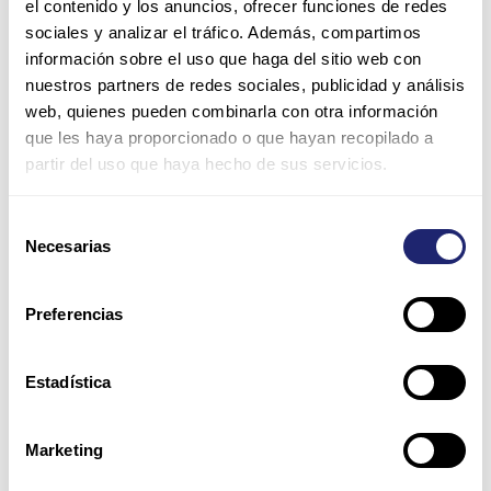
el contenido y los anuncios, ofrecer funciones de redes
sociales y analizar el tráfico. Además, compartimos
información sobre el uso que haga del sitio web con
nuestros partners de redes sociales, publicidad y análisis
web, quienes pueden combinarla con otra información
que les haya proporcionado o que hayan recopilado a
partir del uso que haya hecho de sus servicios.
Nombre*
Selección
Necesarias
de
consentimiento
Correo
electrónico*
Preferencias
Web
Estadística
Guarda mi nombre, correo electrónico y web en este
Marketing
navegador para la próxima vez que comente.