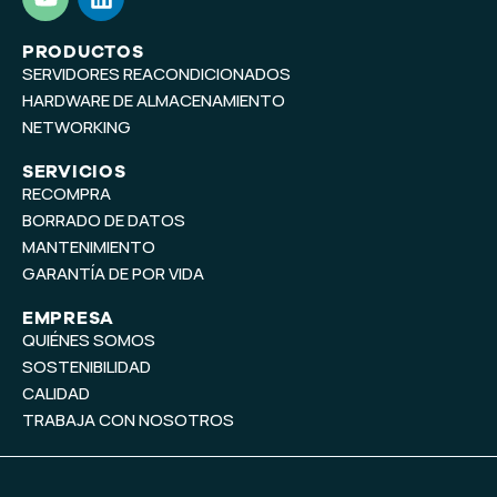
o
i
u
n
t
k
PRODUCTOS
SERVIDORES REACONDICIONADOS
u
e
b
d
HARDWARE DE ALMACENAMIENTO
e
i
NETWORKING
n
SERVICIOS
RECOMPRA
BORRADO DE DATOS
MANTENIMIENTO
GARANTÍA DE POR VIDA
EMPRESA
QUIÉNES SOMOS
SOSTENIBILIDAD
CALIDAD
TRABAJA CON NOSOTROS