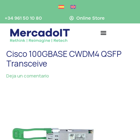
Ir
al
contenido
+34 961 50 10 80
Online Store
Cisco 100GBASE CWDM4 QSFP
Transceive
Deja un comentario
/ Por
MercadoIT
/