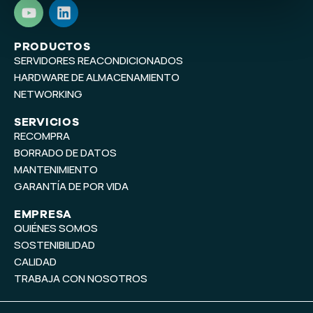
Y
L
o
i
u
n
t
k
PRODUCTOS
SERVIDORES REACONDICIONADOS
u
e
b
d
HARDWARE DE ALMACENAMIENTO
e
i
NETWORKING
n
SERVICIOS
RECOMPRA
BORRADO DE DATOS
MANTENIMIENTO
GARANTÍA DE POR VIDA
EMPRESA
QUIÉNES SOMOS
SOSTENIBILIDAD
CALIDAD
TRABAJA CON NOSOTROS