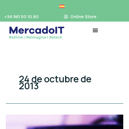
Ir
al
contenido
+34 961 50 10 80
Online Store
24 de octubre de
2013
Cisco
3750: