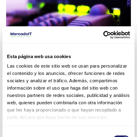
review
Esta página web usa cookies
Las cookies de este sitio web se usan para personalizar
el contenido y los anuncios, ofrecer funciones de redes
sociales y analizar el tráfico. Además, compartimos
Cisco 3750: review
información sobre el uso que haga del sitio web con
nuestros partners de redes sociales, publicidad y análisis
Deja un comentario
/
Productos
/
MercadoIT
web, quienes pueden combinarla con otra información
que les haya proporcionado o que hayan recopilado a
En cuanto a producto electrónico relacionado con las
partir del uso que haya hecho de sus servicios.
TICs, Cisco es una de las marcas que más productos
tiene. Aunque a priori puede parecer cara, la realidad es
Selección
que la relación calidad precio es ajustada e incluso puede