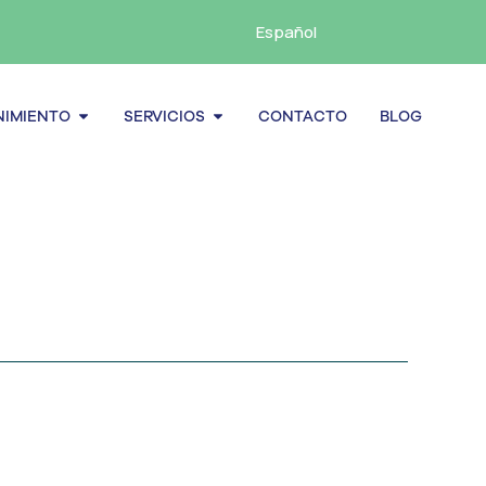
Español
cenamiento
Abrir Mantenimiento
Abrir Servicios
IMIENTO
SERVICIOS
CONTACTO
BLOG