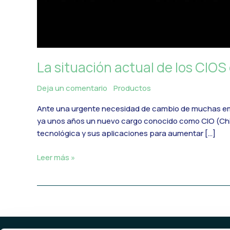
La situación actual de los CIO
Deja un comentario
/
Productos
/
MercadoIT
Ante una urgente necesidad de cambio de muchas emp
ya unos años un nuevo cargo conocido como CIO (Chief 
tecnológica y sus aplicaciones para aumentar […]
Leer más »