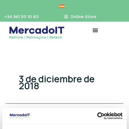
Ir
al
contenido
+34 961 50 10 80
Online Store
3 de diciembre de
2018
Qué es latencia de red y cómo
Qué
es
reducirla