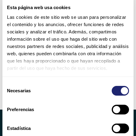
latencia
Esta página web usa cookies
de
2 comentarios
/
Análisis
/
MercadoIT
red
Las cookies de este sitio web se usan para personalizar
Si es técnico o trabaja en el mundo de
y
el contenido y los anuncios, ofrecer funciones de redes
Telecomunicaciones y Redes, es posible que haya
cómo
sociales y analizar el tráfico. Además, compartimos
escuchado la expresión, latencia de red, cuando se habla
reducirla
información sobre el uso que haga del sitio web con
de la nube o de los servidores locales. También se
nuestros partners de redes sociales, publicidad y análisis
menciona en redes y se puede aplicar a casi cualquier
web, quienes pueden combinarla con otra información
escenario en lo que respecta a los datos. En pocas […]
que les haya proporcionado o que hayan recopilado a
partir del uso que haya hecho de sus servicios.
Leer más »
Selección
Necesarias
de
consentimiento
Preferencias
Estadística