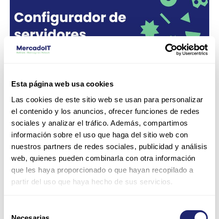
–
Make
your
own
server
Esta página web usa cookies
Las cookies de este sitio web se usan para personalizar
Configurador de servidores –
el contenido y los anuncios, ofrecer funciones de redes
sociales y analizar el tráfico. Además, compartimos
Make your own server
información sobre el uso que haga del sitio web con
nuestros partners de redes sociales, publicidad y análisis
Deja un comentario
/
Noticias it
/
MercadoIT
web, quienes pueden combinarla con otra información
que les haya proporcionado o que hayan recopilado a
Crea tu servidor de empresa a medida en solo unos
partir del uso que haya hecho de sus servicios.
clics. Nuestro configurador de servidores es completo y
muy fácil de usar. Si estás buscando un servidor que se
ajuste exactamente a tus necesidades o mejorar tu
Selección
infraestructura de red, ahora puedes crearlo desde cero
Necesarias