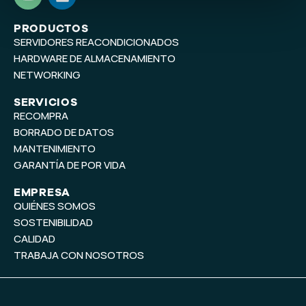
o
i
u
n
t
k
PRODUCTOS
SERVIDORES REACONDICIONADOS
u
e
b
d
HARDWARE DE ALMACENAMIENTO
e
i
NETWORKING
n
SERVICIOS
RECOMPRA
BORRADO DE DATOS
MANTENIMIENTO
GARANTÍA DE POR VIDA
EMPRESA
QUIÉNES SOMOS
SOSTENIBILIDAD
CALIDAD
TRABAJA CON NOSOTROS