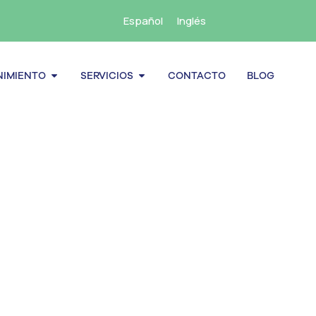
Español
Inglés
cenamiento
Abrir Mantenimiento
Abrir Servicios
IMIENTO
SERVICIOS
CONTACTO
BLOG