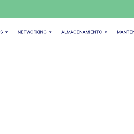
Abrir Servidores
Abrir Networking
Abrir alma
ES
NETWORKING
ALMACENAMIENTO
MANTEN