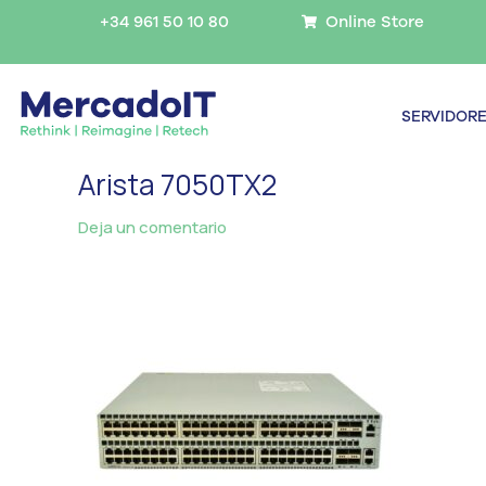
Ir
+34 961 50 10 80
Online Store
al
contenido
SERVIDOR
Arista 7050TX2
Deja un comentario
/ Por
MercadoIT
/