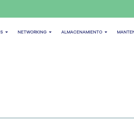
Abrir Servidores
Abrir Networking
Abrir alma
ES
NETWORKING
ALMACENAMIENTO
MANTEN