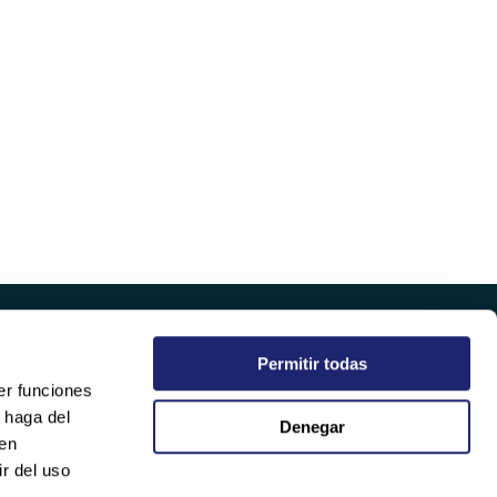
Permitir todas
EMPRESA
er funciones
QUIÉNES SOMOS
 haga del
Denegar
SOSTENIBILIDAD
den
CALIDAD
r del uso
TRABAJA CON NOSOTROS