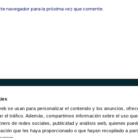
ste navegador para la próxima vez que comente.
ies
UCTOS
SERVICIOS
web se usan para personalizar el contenido y los anuncios, ofrec
ORES REACONDICIONADOS
RECOMPRA
ar el tráfico. Además, compartimos información sobre el uso que
RE DE ALMACENAMIENTO
BORRADO DE DATOS
tners de redes sociales, publicidad y análisis web, quienes pue
KING
MANTENIMIENTO
ación que les haya proporcionado o que hayan recopilado a parti
GARANTÍA DE POR VIDA
vicios.