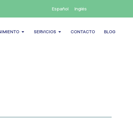
Español
Inglés
cenamiento
Abrir Mantenimiento
Abrir Servicios
IMIENTO
SERVICIOS
CONTACTO
BLOG