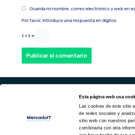
Guarda mi nombre, correo electrónico y web en e
Por favor, introduce una respuesta en dígitos:
1 × 1 =
Alternative:
Esta página web usa cook
PROD
Las cookies de este sitio 
SERVID
de redes sociales y analiz
HARDWA
Valencia
sitio web con nuestros par
NETWOR
(+34) 96 104 29 55
combinarla con otra inform
contacto@mercadoit.com
que haya hecho de sus ser