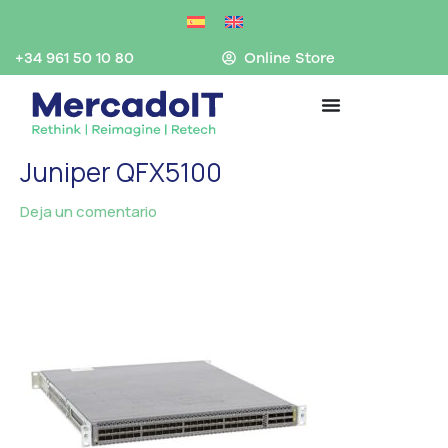
Ir
al
contenido
+34 961 50 10 80
Online Store
Juniper QFX5100
Deja un comentario
/ Por
MercadoIT
/