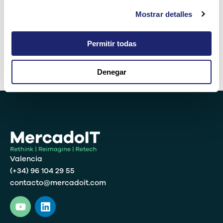
Mostrar detalles
doce − 11 =
Permitir todas
Denegar
Alternative:
Valencia
(+34) 96 104 29 55
contacto@mercadoit.com
Y
L
o
i
u
n