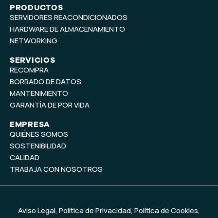
t
k
PRODUCTOS
SERVIDORES REACONDICIONADOS
u
e
b
d
HARDWARE DE ALMACENAMIENTO
e
i
NETWORKING
n
SERVICIOS
RECOMPRA
BORRADO DE DATOS
MANTENIMIENTO
GARANTÍA DE POR VIDA
EMPRESA
QUIÉNES SOMOS
SOSTENIBILIDAD
CALIDAD
TRABAJA CON NOSOTROS
Aviso Legal
,
Política de Privacidad
,
Política de Cookies
,