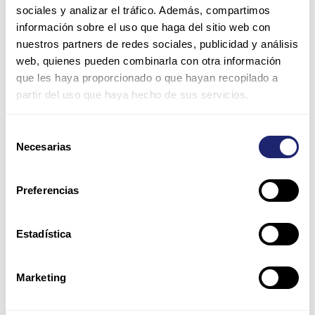
sociales y analizar el tráfico. Además, compartimos
información sobre el uso que haga del sitio web con
nuestros partners de redes sociales, publicidad y análisis
web, quienes pueden combinarla con otra información
que les haya proporcionado o que hayan recopilado a
partir del uso que haya hecho de sus servicios.
Nombre*
Selección
Necesarias
de
Correo
consentimiento
electrónico*
Preferencias
Web
Estadística
Guarda mi nombre, correo electrónico y web en este
Marketing
navegador para la próxima vez que comente.
Por favor, introduce una respuesta en dígitos: