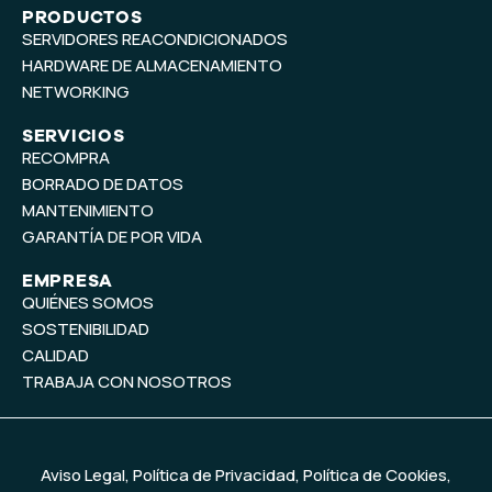
t
k
PRODUCTOS
SERVIDORES REACONDICIONADOS
u
e
b
d
HARDWARE DE ALMACENAMIENTO
e
i
NETWORKING
n
SERVICIOS
RECOMPRA
BORRADO DE DATOS
MANTENIMIENTO
GARANTÍA DE POR VIDA
EMPRESA
QUIÉNES SOMOS
SOSTENIBILIDAD
CALIDAD
TRABAJA CON NOSOTROS
Aviso Legal
,
Política de Privacidad
,
Política de Cookies
,