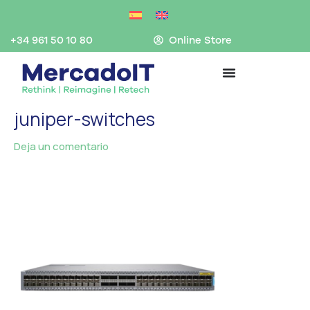
Ir
al
contenido
+34 961 50 10 80
Online Store
juniper-switches
Deja un comentario
/ Por
MercadoIT
/