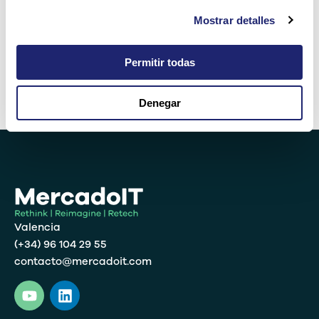
Mostrar detalles
dos × 4 =
Permitir todas
Denegar
Alternative:
Valencia
(+34) 96 104 29 55
contacto@mercadoit.com
Y
L
o
i
u
n