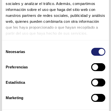
sociales y analizar el tráfico. Además, compartimos
información sobre el uso que haga del sitio web con
nuestros partners de redes sociales, publicidad y análisis
web, quienes pueden combinarla con otra información
que les haya proporcionado o que hayan recopilado a
partir del uso que haya hecho de sus servicios.
Nombre*
Selección
Necesarias
de
Correo
consentimiento
electrónico*
Preferencias
Web
Estadística
Guarda mi nombre, correo electrónico y web en este
Marketing
navegador para la próxima vez que comente.
Por favor, introduce una respuesta en dígitos: