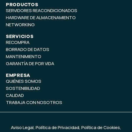
t
k
PRODUCTOS
SERVIDORES REACONDICIONADOS
u
e
b
d
HARDWARE DE ALMACENAMIENTO
e
i
NETWORKING
n
SERVICIOS
RECOMPRA
BORRADO DE DATOS
MANTENIMIENTO
GARANTÍA DE POR VIDA
EMPRESA
QUIÉNES SOMOS
SOSTENIBILIDAD
CALIDAD
TRABAJA CON NOSOTROS
Aviso Legal
,
Política de Privacidad
,
Política de Cookies
,