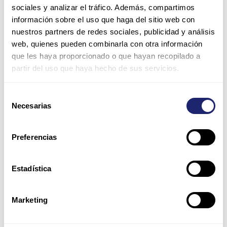
sociales y analizar el tráfico. Además, compartimos
información sobre el uso que haga del sitio web con
nuestros partners de redes sociales, publicidad y análisis
web, quienes pueden combinarla con otra información
que les haya proporcionado o que hayan recopilado a
partir del uso que haya hecho de sus servicios.
Nombre*
Selección
Necesarias
de
Correo
consentimiento
electrónico*
Preferencias
Web
Estadística
Guarda mi nombre, correo electrónico y web en este
Marketing
navegador para la próxima vez que comente.
Por favor, introduce una respuesta en dígitos: