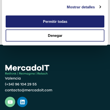
Mostrar detalles
4 × uno =
Permitir todas
Denegar
Alternative:
Valencia
(+34) 96 104 29 55
contacto@mercadoit.com
Y
L
o
i
u
n