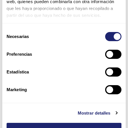
web, quienes pueden combinarla con otra información
que les haya proporcionado o que hayan recopilado a
partir del uso que haya hecho de sus servicios.
Correo
electrónico*
Selección
Necesarias
de
Web
consentimiento
Preferencias
Guarda mi nombre, correo electrónico y web en este
navegador para la próxima vez que comente.
Estadística
Por favor, introduce una respuesta en dígitos:
Marketing
8 + diecisiete =
Mostrar detalles
Alternative: