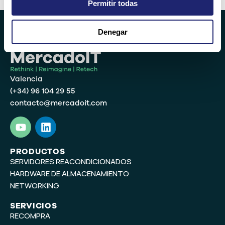
Permitir todas
Denegar
Valencia
(+34) 96 104 29 55
contacto@mercadoit.com
Y
L
o
i
u
n
t
k
PRODUCTOS
SERVIDORES REACONDICIONADOS
u
e
b
d
HARDWARE DE ALMACENAMIENTO
e
i
NETWORKING
n
SERVICIOS
RECOMPRA