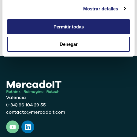
Mostrar detalles
trece − 3 =
Permitir todas
Denegar
Alternative:
Valencia
(+34) 96 104 29 55
contacto@mercadoit.com
Y
L
o
i
u
n