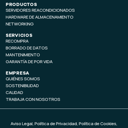
t
k
PRODUCTOS
SERVIDORES REACONDICIONADOS
u
e
b
d
HARDWARE DE ALMACENAMIENTO
e
i
NETWORKING
n
SERVICIOS
RECOMPRA
BORRADO DE DATOS
MANTENIMIENTO
GARANTÍA DE POR VIDA
EMPRESA
QUIÉNES SOMOS
SOSTENIBILIDAD
CALIDAD
TRABAJA CON NOSOTROS
Aviso Legal
,
Política de Privacidad
,
Política de Cookies
,