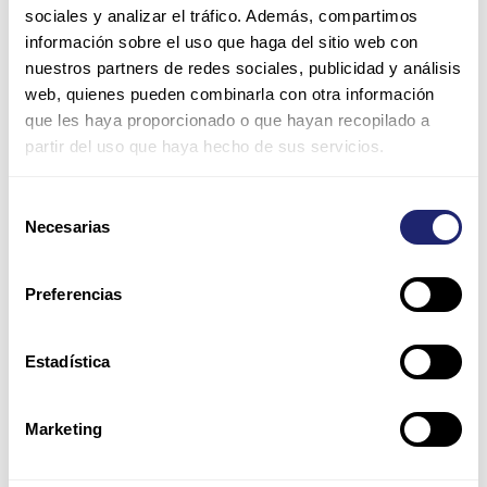
sociales y analizar el tráfico. Además, compartimos
información sobre el uso que haga del sitio web con
nuestros partners de redes sociales, publicidad y análisis
web, quienes pueden combinarla con otra información
que les haya proporcionado o que hayan recopilado a
partir del uso que haya hecho de sus servicios.
Nombre*
Selección
Necesarias
de
Correo
consentimiento
electrónico*
Preferencias
Web
Estadística
Guarda mi nombre, correo electrónico y web en este
Marketing
navegador para la próxima vez que comente.
Por favor, introduce una respuesta en dígitos: