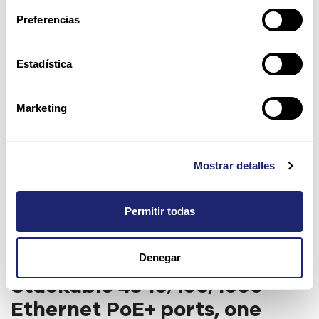
Preferencias
Estadística
Marketing
Mostrar detalles
Permitir todas
Denegar
Cisco Catalyst 3850
Stackable 48 10/100/1000
Ethernet PoE+ ports, one