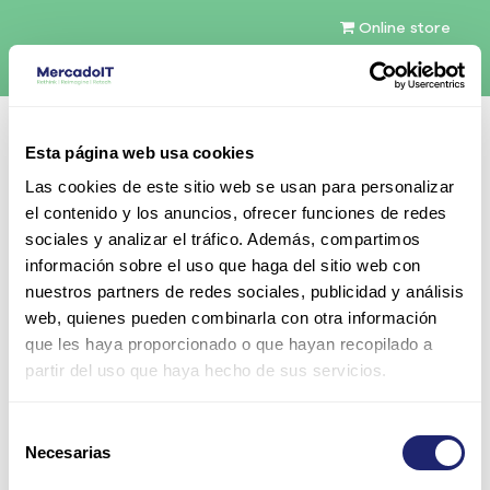
Online store
English (US)
Esta página web usa cookies
Contact Us
Las cookies de este sitio web se usan para personalizar
el contenido y los anuncios, ofrecer funciones de redes
sociales y analizar el tráfico. Además, compartimos
información sobre el uso que haga del sitio web con
nuestros partners de redes sociales, publicidad y análisis
web, quienes pueden combinarla con otra información
All Products
que les haya proporcionado o que hayan recopilado a
Cisco Catalyst 3850 Stackable 48 10/100/1000
partir del uso que haya hecho de sus servicios.
Ethernet PoE+ ports, one 715WAC power supply 1 RU
Selección
Necesarias
de
consentimiento