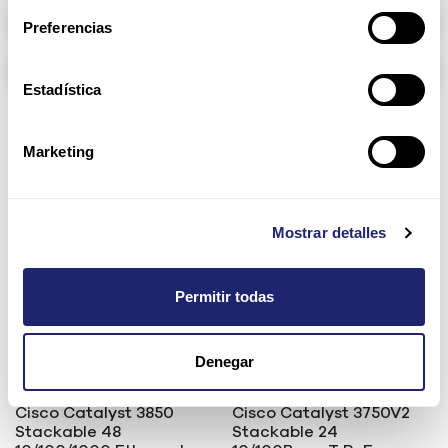
Arpers Transceivers
Preferencias
Components
Estadística
(5156 found)
Marketing
Sale
Configure
Mostrar detalles
Permitir todas
Denegar
Cisco Catalyst 3850
Cisco Catalyst 3750V2
Stackable 48
Stackable 24