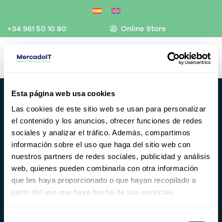
Ir
al
contenido
+34 961 50 10 80
Online Store
Esta página web usa cookies
Las cookies de este sitio web se usan para personalizar
el contenido y los anuncios, ofrecer funciones de redes
sociales y analizar el tráfico. Además, compartimos
información sobre el uso que haga del sitio web con
Valencia
nuestros partners de redes sociales, publicidad y análisis
(+34) 96 104 29 55
web, quienes pueden combinarla con otra información
contacto@mercadoit.com
que les haya proporcionado o que hayan recopilado a
Y
L
partir del uso que haya hecho de sus servicios.
o
i
u
n
t
k
PRODUCTOS
Selección