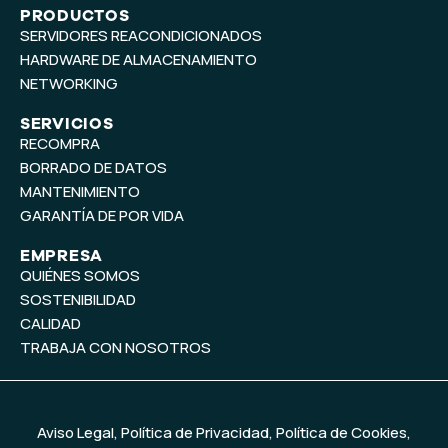
t
k
PRODUCTOS
SERVIDORES REACONDICIONADOS
u
e
b
d
HARDWARE DE ALMACENAMIENTO
e
i
NETWORKING
n
SERVICIOS
RECOMPRA
BORRADO DE DATOS
MANTENIMIENTO
GARANTÍA DE POR VIDA
EMPRESA
QUIÉNES SOMOS
SOSTENIBILIDAD
CALIDAD
TRABAJA CON NOSOTROS
Aviso Legal
,
Política de Privacidad
,
Política de Cookies
,