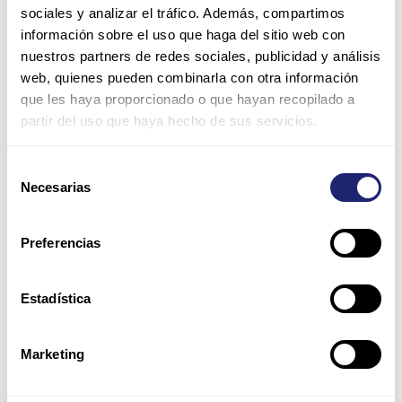
sociales y analizar el tráfico. Además, compartimos
información sobre el uso que haga del sitio web con
nuestros partners de redes sociales, publicidad y análisis
web, quienes pueden combinarla con otra información
que les haya proporcionado o que hayan recopilado a
partir del uso que haya hecho de sus servicios.
Nombre*
Selección
Necesarias
de
Correo
consentimiento
electrónico*
Preferencias
Web
Estadística
Guarda mi nombre, correo electrónico y web en este
Marketing
navegador para la próxima vez que comente.
Por favor, introduce una respuesta en dígitos: