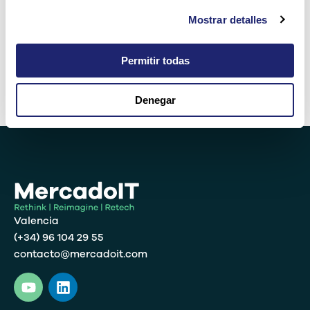
Mostrar detalles
15 − siete =
Permitir todas
Denegar
Alternative:
Valencia
(+34) 96 104 29 55
contacto@mercadoit.com
Y
L
o
i
u
n