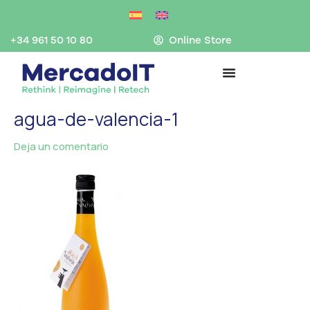
Ir
al
contenido
+34 961 50 10 80
Online Store
agua-de-valencia-1
Deja un comentario
/ Por
MercadoIT
/