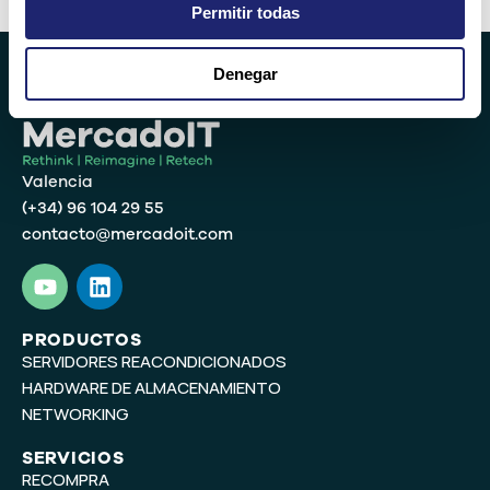
Permitir todas
Denegar
Valencia
(+34) 96 104 29 55
contacto@mercadoit.com
Y
L
o
i
u
n
t
k
PRODUCTOS
SERVIDORES REACONDICIONADOS
u
e
b
d
HARDWARE DE ALMACENAMIENTO
e
i
NETWORKING
n
SERVICIOS
RECOMPRA