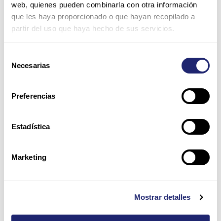
web, quienes pueden combinarla con otra información
que les haya proporcionado o que hayan recopilado a
partir del uso que haya hecho de sus servicios.
Correo
electrónico*
Selección
Necesarias
de
Web
consentimiento
Preferencias
Guarda mi nombre, correo electrónico y web en este
navegador para la próxima vez que comente.
Estadística
Por favor, introduce una respuesta en dígitos:
Marketing
cinco × tres =
Mostrar detalles
Alternative: