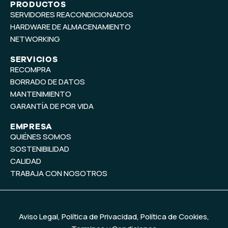
t
k
PRODUCTOS
SERVIDORES REACONDICIONADOS
u
e
b
d
HARDWARE DE ALMACENAMIENTO
e
i
NETWORKING
n
SERVICIOS
RECOMPRA
BORRADO DE DATOS
MANTENIMIENTO
GARANTÍA DE POR VIDA
EMPRESA
QUIÉNES SOMOS
SOSTENIBILIDAD
CALIDAD
TRABAJA CON NOSOTROS
Aviso Legal
,
Política de Privacidad
,
Política de Cookies
,