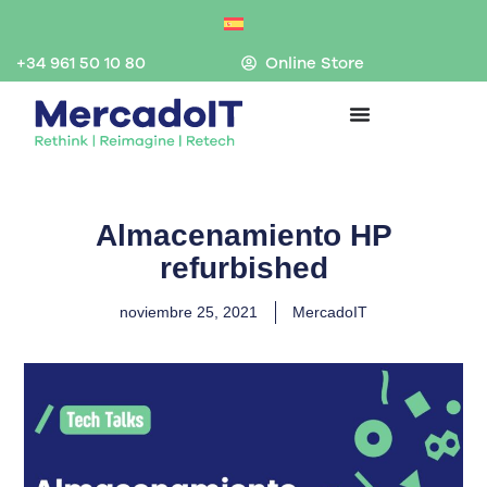
Ir
al
contenido
+34 961 50 10 80
Online Store
Almacenamiento HP
refurbished
noviembre 25, 2021
MercadoIT