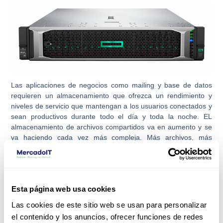
Las aplicaciones de negocios como mailing y base de datos
requieren un almacenamiento que ofrezca un rendimiento y
niveles de servicio que mantengan a los usuarios conectados y
sean productivos durante todo el día y toda la noche. EL
almacenamiento de archivos compartidos va en aumento y se
va haciendo cada vez más compleja. Más archivos, más
usuarios y más dispositivos requieren una planificación
correcta y del almacenamiento adecuado.
Las soluciones de almacenamiento y flash de la empresa
vendidos hoy en día necesitan procesos de actualización
Esta página web usa cookies
continua. Estos productos tienden a bloquear a los usuarios en
Las cookies de este sitio web se usan para personalizar
tres o cinco años afectando a gran parte de la tecnología,
el contenido y los anuncios, ofrecer funciones de redes
dependiendo de la organización y el volumen de crecimiento