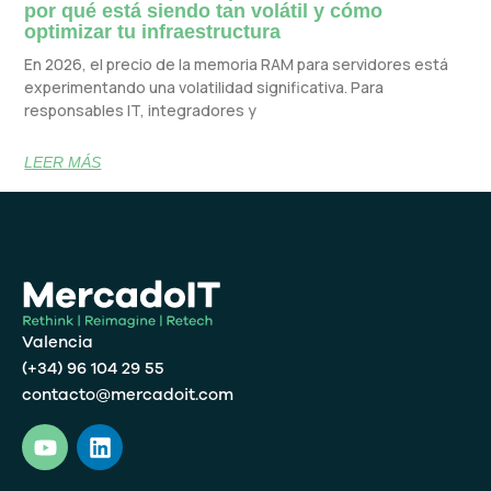
por qué está siendo tan volátil y cómo
optimizar tu infraestructura
En 2026, el precio de la memoria RAM para servidores está
experimentando una volatilidad significativa. Para
responsables IT, integradores y
LEER MÁS
Valencia
(+34) 96 104 29 55
contacto@mercadoit.com
Y
L
o
i
u
n