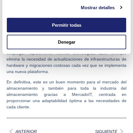
diseñada para permitir a los clientes ser capaces de
Mostrar detalles
seleccionar el equipamiento que realmente vas a necesitar
tanto en capacidad como rendimiento.
Permitir todas
Con la introducción de estas nuevas posibilidades de
almacenamiento HP refurbished, los clientes ahora pueden
mantener un equipamiento adaptado a su negocio sin la
Denegar
necesidad de soportar grandes inversiones en infraestructura y
desplegar rápidamente nuevas tecnologías. Este enfoque
elimina la necesidad de actualizaciones de infraestructuras de
hardware y migraciones costosas cada vez que se implementa
una nueva plataforma.
En definitiva, este es un buen momento para el mercado del
almacenamiento y también para toda la industria del
almacenamiento gracias a MercadoIT, centrada en
proporcionar una adaptabilidad óptima a las necesidades de
cada cliente.
Ant
Sig
ANTERIOR
SIGUIENTE