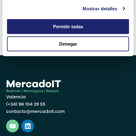
Mostrar detalles
cinco × tres =
Permitir todas
Denegar
Alternative:
Valencia
(+34) 96 104 29 55
contacto@mercadoit.com
Y
L
o
i
u
n