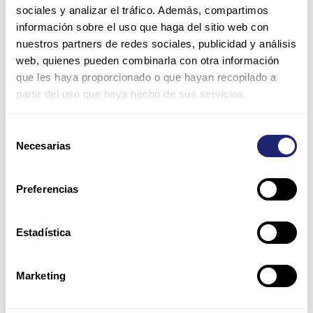
sociales y analizar el tráfico. Además, compartimos
información sobre el uso que haga del sitio web con
nuestros partners de redes sociales, publicidad y análisis
web, quienes pueden combinarla con otra información
que les haya proporcionado o que hayan recopilado a
partir del uso que haya hecho de sus servicios.
Nombre*
Selección
Necesarias
de
Correo
consentimiento
electrónico*
Preferencias
Web
Estadística
Guarda mi nombre, correo electrónico y web en este
Marketing
navegador para la próxima vez que comente.
Por favor, introduce una respuesta en dígitos: