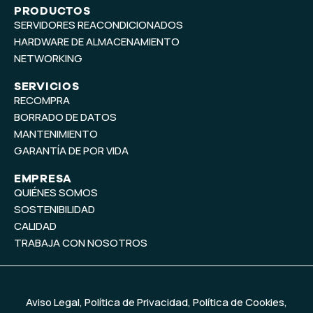
t
k
PRODUCTOS
SERVIDORES REACONDICIONADOS
u
e
b
d
HARDWARE DE ALMACENAMIENTO
e
i
NETWORKING
n
SERVICIOS
RECOMPRA
BORRADO DE DATOS
MANTENIMIENTO
GARANTÍA DE POR VIDA
EMPRESA
QUIÉNES SOMOS
SOSTENIBILIDAD
CALIDAD
TRABAJA CON NOSOTROS
Aviso Legal
,
Política de Privacidad
,
Política de Cookies
,