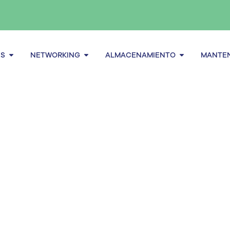
Abrir Servidores
Abrir Networking
Abrir alma
ES
NETWORKING
ALMACENAMIENTO
MANTEN