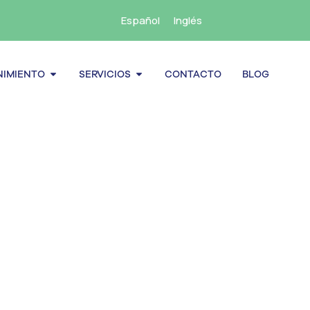
Español
Inglés
cenamiento
Abrir Mantenimiento
Abrir Servicios
IMIENTO
SERVICIOS
CONTACTO
BLOG