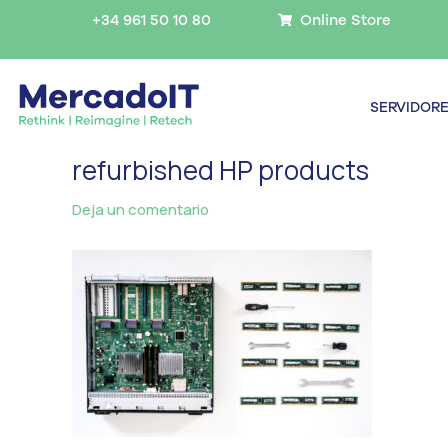
Ir
+34 961 50 10 80
Online Store
al
contenido
SERVIDOR
refurbished HP products
Deja un comentario
/ Por
MercadoIT
/