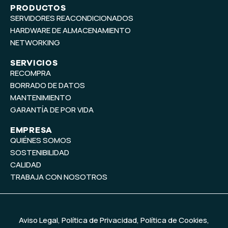
t
k
PRODUCTOS
SERVIDORES REACONDICIONADOS
u
e
b
d
HARDWARE DE ALMACENAMIENTO
e
i
NETWORKING
n
SERVICIOS
RECOMPRA
BORRADO DE DATOS
MANTENIMIENTO
GARANTÍA DE POR VIDA
EMPRESA
QUIÉNES SOMOS
SOSTENIBILIDAD
CALIDAD
TRABAJA CON NOSOTROS
Aviso Legal
,
Política de Privacidad
,
Política de Cookies
,