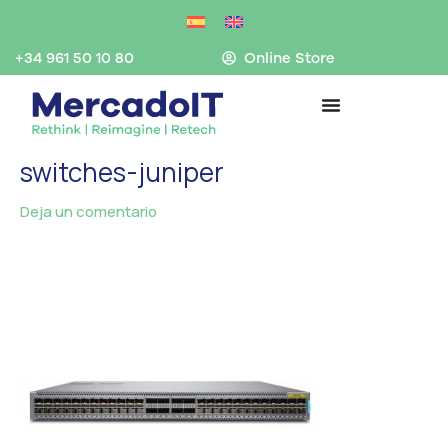
Ir
al
contenido
+34 961 50 10 80
Online Store
switches-juniper
Deja un comentario
/ Por
MercadoIT
/