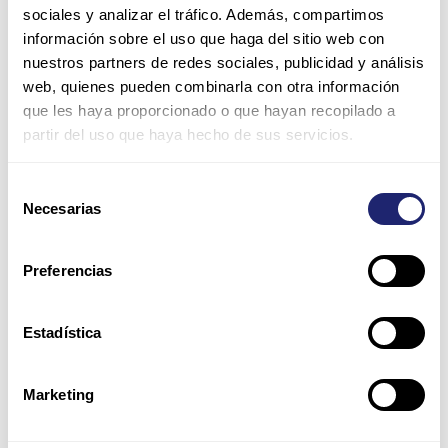
sociales y analizar el tráfico. Además, compartimos
información sobre el uso que haga del sitio web con
nuestros partners de redes sociales, publicidad y análisis
web, quienes pueden combinarla con otra información
que les haya proporcionado o que hayan recopilado a
partir del uso que haya hecho de sus servicios.
Nombre*
Selección
Necesarias
de
Correo
consentimiento
electrónico*
Preferencias
Web
Estadística
Guarda mi nombre, correo electrónico y web en este
Marketing
navegador para la próxima vez que comente.
Por favor, introduce una respuesta en dígitos: