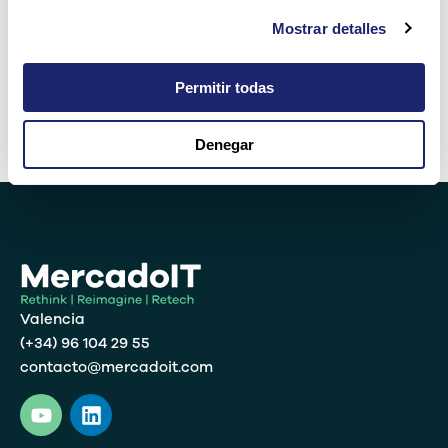
Mostrar detalles
2 + diez =
Permitir todas
Denegar
Alternative:
Valencia
(+34) 96 104 29 55
contacto@mercadoit.com
Y
L
o
i
u
n