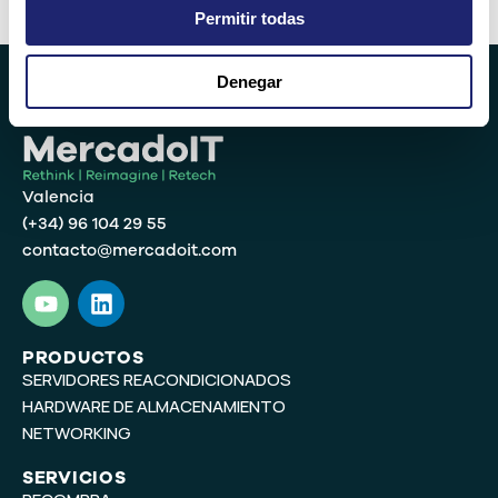
Alternative:
Permitir todas
Denegar
Valencia
(+34) 96 104 29 55
contacto@mercadoit.com
Y
L
o
i
u
n
t
k
PRODUCTOS
SERVIDORES REACONDICIONADOS
u
e
b
d
HARDWARE DE ALMACENAMIENTO
e
i
NETWORKING
n
SERVICIOS