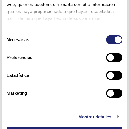
Nombre*
web, quienes pueden combinarla con otra información
que les haya proporcionado o que hayan recopilado a
partir del uso que haya hecho de sus servicios.
Correo
electrónico*
Selección
Necesarias
de
Web
consentimiento
Preferencias
Guarda mi nombre, correo electrónico y web en este
navegador para la próxima vez que comente.
Estadística
Por favor, introduce una respuesta en dígitos:
Marketing
18 − 8 =
Mostrar detalles