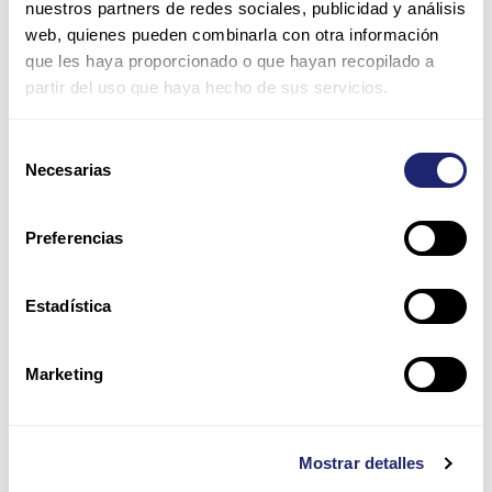
nuestros partners de redes sociales, publicidad y análisis
automatizar el aprovisionamiento rápido de los recursos de la
red.
web, quienes pueden combinarla con otra información
que les haya proporcionado o que hayan recopilado a
partir del uso que haya hecho de sus servicios.
Selección
Necesarias
de
consentimiento
Preferencias
Estadística
Marketing
Las principales organizaciones de TI están adoptando
rápidamente las arquitecturas de nube centrada y equipos
DevOps convergentes para acelerar el desarrollo de
aplicaciones y reducir los costos.
Mostrar detalles