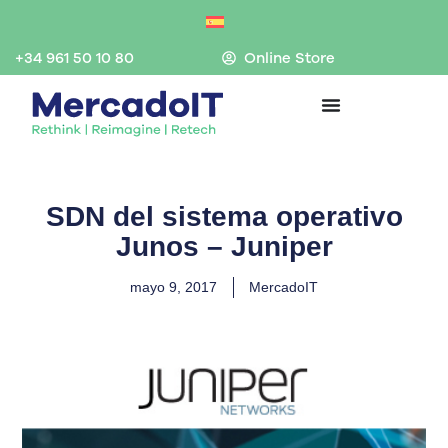
Ir
al
contenido
+34 961 50 10 80
Online Store
SDN del sistema operativo
Junos – Juniper
mayo 9, 2017
MercadoIT