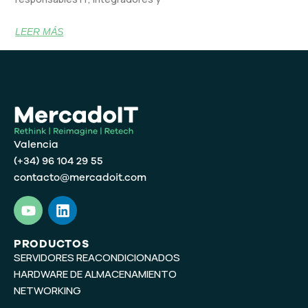
LEER MÁS
Valencia
(+34) 96 104 29 55
contacto@mercadoit.com
Y
L
o
i
u
n
t
k
PRODUCTOS
SERVIDORES REACONDICIONADOS
u
e
b
d
HARDWARE DE ALMACENAMIENTO
e
i
NETWORKING
n