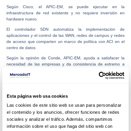
Según Cisco, el APIC-EM, se puede ejecutar en la
infraestructura de red existente y no requiere inversión en
hardware nuevo.
El controlador SDN automatiza la implementación de
aplicaciones y el control de las WAN, redes de campus y redes
de acceso que comparten un marco de política con ACI en el
centro de datos.
Según la opinión de Conde, APIC-EM, ayuda a satisfacer la
necesidad de las empresas y da consistencia de extremo a
extremo en la implementación de políticas de red.
¿Cómo funciona la automatización SDN?
Las redes definidas por software permiten la automatización de
Esta página web usa cookies
la red. Esto conduce a costos más bajos, un aprovisionamiento
Las cookies de este sitio web se usan para personalizar
más rápido y una mejor escalabilidad.
el contenido y los anuncios, ofrecer funciones de redes
Definida por software de redes proporcionan a las
sociales y analizar el tráfico. Además, compartimos
organizaciones de TI que desplieguen grandes centros de
información sobre el uso que haga del sitio web con
datos y aplicaciones complejas con la capacidad de