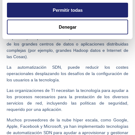
El estilo DevOps de desarrollo de aplicaciones requiere un
rápido aprovisionamiento, recursos escalables y operaciones
Permitir todas
automatizadas para entregarlo de forma flexible los servicios.
El reto es que los métodos tradicionales de aprovisionamiento
Denegar
de red (por ejemplo, la configuración manual de cada
dispositivo) no puedan escalar para satisfacer las demandas
de los grandes centros de datos o aplicaciones distribuidas
complejas (por ejemplo, grandes Hadoop datos e Internet de
las Cosas).
La automatización SDN, puede reducir los costes
operacionales desplazando los desafíos de la configuración de
los usuarios a la tecnología.
Las organizaciones de TI necesitan la tecnología para ayudar a
los procesos necesarios para la prestación de los diversos
servicios de red, incluyendo las políticas de seguridad,
requerido por una aplicación.
Muchos proveedores de la nube híper escala, como Google,
Apple, Facebook y Microsoft, ya han implementado tecnologías
de automatización SDN para ayudar a aprovisionar y gestionar