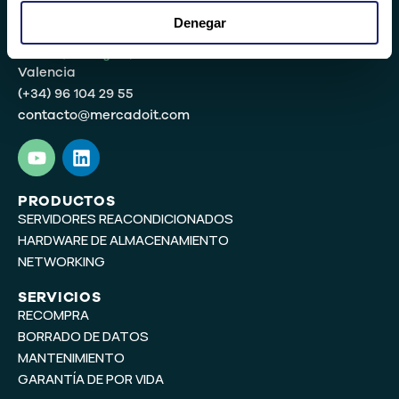
Denegar
Valencia
(+34) 96 104 29 55
contacto@mercadoit.com
Y
L
o
i
u
n
t
k
PRODUCTOS
SERVIDORES REACONDICIONADOS
u
e
b
d
HARDWARE DE ALMACENAMIENTO
e
i
NETWORKING
n
SERVICIOS
RECOMPRA
BORRADO DE DATOS
MANTENIMIENTO
GARANTÍA DE POR VIDA