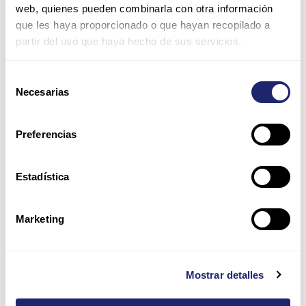
Nombre*
web, quienes pueden combinarla con otra información
que les haya proporcionado o que hayan recopilado a
partir del uso que haya hecho de sus servicios.
Correo
electrónico*
Selección
Necesarias
de
Web
consentimiento
Preferencias
Guarda mi nombre, correo electrónico y web en este
navegador para la próxima vez que comente.
Estadística
Por favor, introduce una respuesta en dígitos:
Marketing
dieciocho − 7 =
Mostrar detalles