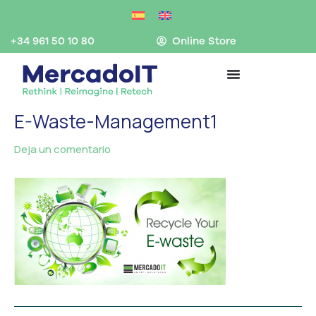
Ir
al
contenido
+34 961 50 10 80
Online Store
E-Waste-Management1
Deja un comentario
/ Por
MercadoIT
/