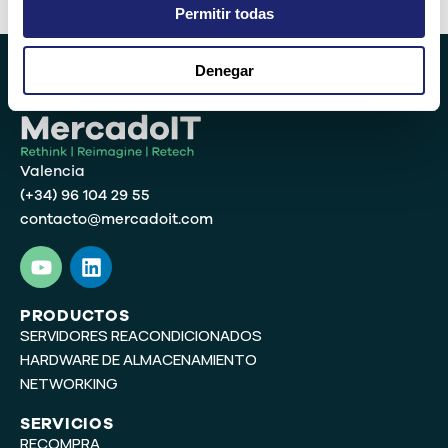
Alternative:
Permitir todas
Denegar
Valencia
(+34) 96 104 29 55
contacto@mercadoit.com
Y
L
o
i
u
n
t
k
PRODUCTOS
SERVIDORES REACONDICIONADOS
u
e
b
d
HARDWARE DE ALMACENAMIENTO
e
i
NETWORKING
n
SERVICIOS
RECOMPRA