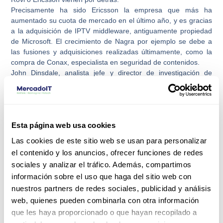
Precisamente ha sido Ericsson la empresa que más ha
aumentado su cuota de mercado en el último año, y es gracias
a la adquisición de IPTV middleware, antiguamente propiedad
de Microsoft. El crecimiento de Nagra por ejemplo se debe a
las fusiones y adquisiciones realizadas últimamente, como la
compra de Conax, especialista en seguridad de contenidos.
John Dinsdale, analista jefe y director de investigación de
Synergy Research Group declara que
“prevemos que en los próximos cinco años los ingresos del
software de infraestructura de vídeo crecerán de manera
constante. Excluyendo la categoría de seguridad de
Esta página web usa cookies
contenidos, el porcentaje de crecimiento anual será de dos
Las cookies de este sitio web se usan para personalizar
dígitos”.
el contenido y los anuncios, ofrecer funciones de redes
sociales y analizar el tráfico. Además, compartimos
información sobre el uso que haga del sitio web con
nuestros partners de redes sociales, publicidad y análisis
web, quienes pueden combinarla con otra información
que les haya proporcionado o que hayan recopilado a