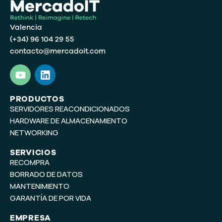
Valencia
(+34) 96 104 29 55
contacto@mercadoit.com
Y
L
o
i
u
n
t
k
PRODUCTOS
SERVIDORES REACONDICIONADOS
u
e
b
d
HARDWARE DE ALMACENAMIENTO
e
i
NETWORKING
n
SERVICIOS
RECOMPRA
BORRADO DE DATOS
MANTENIMIENTO
GARANTÍA DE POR VIDA
EMPRESA