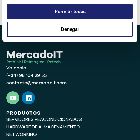
Permitir todas
Alternative:
Denegar
Valencia
(+34) 96 104 29 55
contacto@mercadoit.com
Y
L
o
i
u
n
t
k
PRODUCTOS
SERVIDORES REACONDICIONADOS
u
e
b
d
HARDWARE DE ALMACENAMIENTO
e
i
NETWORKING