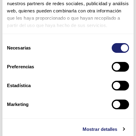
nuestros partners de redes sociales, publicidad y análisis
web, quienes pueden combinarla con otra información
Nombre*
que les haya proporcionado o que hayan recopilado a
partir del uso que haya hecho de sus servicios.
Correo
Selección
electrónico*
Necesarias
de
consentimiento
Web
Preferencias
Guarda mi nombre, correo electrónico y web en este
Estadística
navegador para la próxima vez que comente.
Por favor, introduce una respuesta en dígitos:
Marketing
5 × 5 =
Mostrar detalles