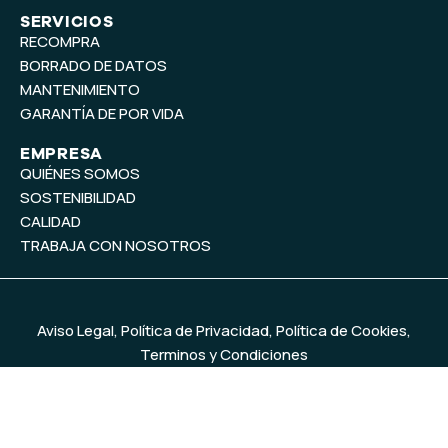
n
SERVICIOS
RECOMPRA
BORRADO DE DATOS
MANTENIMIENTO
GARANTÍA DE POR VIDA
EMPRESA
QUIÉNES SOMOS
SOSTENIBILIDAD
CALIDAD
TRABAJA CON NOSOTROS
Aviso Legal
,
Política de Privacidad
,
Política de Cookies
,
Terminos y Condiciones
© 2026
MercadoIT
. Todos los derechos reservados. Diseño y
desarrollo web
Baobab Marketing