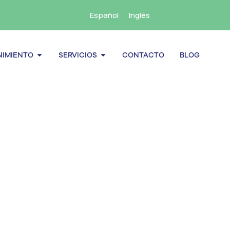
Español
Inglés
cenamiento
Abrir Mantenimiento
Abrir Servicios
IMIENTO
SERVICIOS
CONTACTO
BLOG