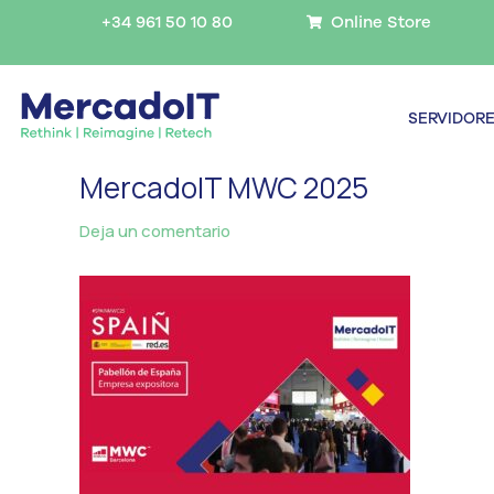
Ir
+34 961 50 10 80
Online Store
al
contenido
SERVIDOR
MercadoIT MWC 2025
Deja un comentario
/ Por
MercadoIT
/