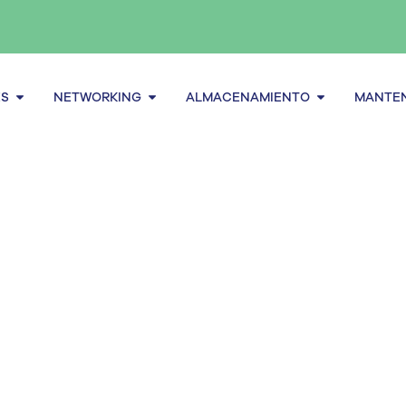
Abrir Servidores
Abrir Networking
Abrir alma
ES
NETWORKING
ALMACENAMIENTO
MANTEN