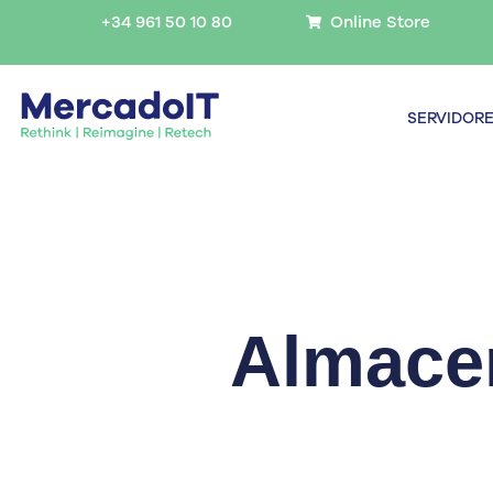
Ir
+34 961 50 10 80
Online Store
al
contenido
SERVIDOR
Almace