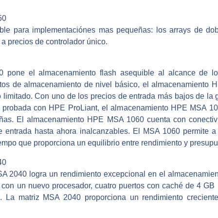
50
le para implementaciónes mas pequeñas: los arrays de dobl
a precios de controlador único.
one el almacenamiento flash asequible al alcance de los 
isitos de almacenamiento de nivel básico, el almacenamient
to limitado. Con uno de los precios de entrada más bajos de l
ad probada con HPE ProLiant, el almacenamiento HPE MSA 1060
eñas. El almacenamiento HPE MSA 1060 cuenta con conectivi
 entrada hasta ahora inalcanzables. El MSA 1060 permite a l
empo que proporciona un equilibrio entre rendimiento y presup
40
2040 logra un rendimiento excepcional en el almacenamiento
or con un nuevo procesador, cuatro puertos con caché de 4 GB
a. La matriz MSA 2040 proporciona un rendimiento creciente