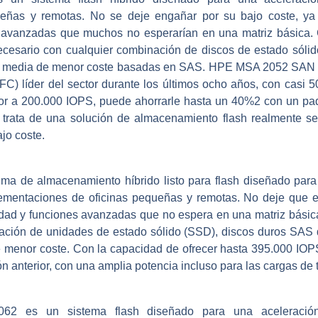
ueñas y remotas. No se deje engañar por su bajo coste, ya
nes avanzadas que muchos no esperarían en una matriz básic
necesario con cualquier combinación de discos de estado sóli
ea media de menor coste basadas en SAS. HPE MSA 2052 SAN S
C) líder del sector durante los últimos ocho años, con casi 5
r a 200.000 IOPS, puede ahorrarle hasta un 40%2 con un paqu
 trata de una solución de almacenamiento flash realmente se
jo coste.
 de almacenamiento híbrido listo para flash diseñado para 
ementaciones de oficinas pequeñas y remotas. No deje que el
ilidad y funciones avanzadas que no espera en una matriz bási
ación de unidades de estado sólido (SSD), discos duros SAS 
e menor coste. Con la capacidad de ofrecer hasta 395.000 IO
 anterior, con una amplia potencia incluso para las cargas de 
2 es un sistema flash diseñado para una aceleración 