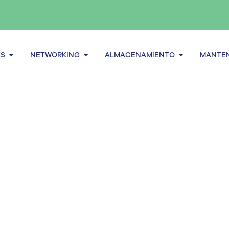
Abrir Servidores
Abrir Networking
Abrir alma
ES
NETWORKING
ALMACENAMIENTO
MANTEN