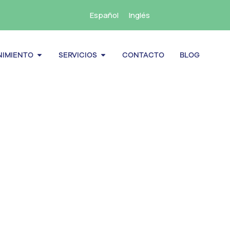
Español
Inglés
cenamiento
Abrir Mantenimiento
Abrir Servicios
IMIENTO
SERVICIOS
CONTACTO
BLOG