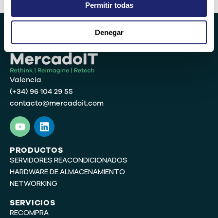
Permitir todas
Denegar
Valencia
(+34) 96 104 29 55
contacto@mercadoit.com
Y
L
o
i
u
n
t
k
PRODUCTOS
SERVIDORES REACONDICIONADOS
u
e
b
d
HARDWARE DE ALMACENAMIENTO
e
i
NETWORKING
n
SERVICIOS
RECOMPRA