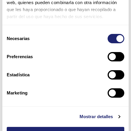
web, quienes pueden combinarla con otra información
que les haya proporcionado o que hayan recopilado a
partir del uso que haya hecho de sus servicios.
Correo
electrónico*
Selección
Necesarias
de
Web
consentimiento
Preferencias
Guarda mi nombre, correo electrónico y web en este
navegador para la próxima vez que comente.
Estadística
Por favor, introduce una respuesta en dígitos:
Marketing
3 × 5 =
Mostrar detalles
Alternative: