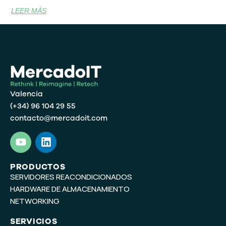
LEER MÁS
Valencia
(+34) 96 104 29 55
contacto@mercadoit.com
Y
L
o
i
u
n
t
k
PRODUCTOS
SERVIDORES REACONDICIONADOS
u
e
b
d
HARDWARE DE ALMACENAMIENTO
e
i
NETWORKING
n
SERVICIOS