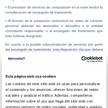
• El prestador de servicios de computación en la nube tendrá la
consideración de encargado de tratamiento.
• Al término de la prestación contractual los datos de carácter
personal deberán ser destruidos o devueltos a la entidad
contratante responsable, o al encargado del tratamiento que
ésta hubiese designado.
En cuanto a la posible subcontratación de servicios por parte
del encargado de tratamiento, esta disposición cita que deberá
reunir los siguientes requisitos:
• Que dicho tratamiento se haya especificado en el contrato
firmado por la administración
Esta página web usa cookies
contratante y el prestador de servicios de computación en la
nube.
Las cookies de este sitio web se usan para personalizar
el contenido y los anuncios, ofrecer funciones de redes
• Que el tratamiento de datos de carácter personal se ajuste a
las instrucciones de la
sociales y analizar el tráfico. Además, compartimos
información sobre el uso que haga del sitio web con
administración que actúa como responsable del tratamiento.
nuestros partners de redes sociales, publicidad y análisis