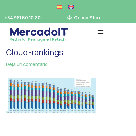
Ir
al
contenido
+34 961 50 10 80
Online Store
Cloud-rankings
Deja un comentario
/ Por
MercadoIT
/
←
Medios anterior