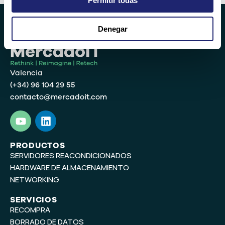
Permitir todas
Denegar
Valencia
(+34) 96 104 29 55
contacto@mercadoit.com
Y
L
o
i
u
n
t
k
PRODUCTOS
SERVIDORES REACONDICIONADOS
u
e
b
d
HARDWARE DE ALMACENAMIENTO
e
i
NETWORKING
n
SERVICIOS
RECOMPRA
BORRADO DE DATOS