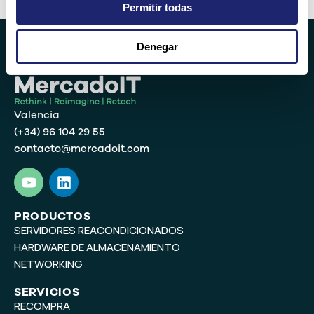
Permitir todas
Denegar
Valencia
(+34) 96 104 29 55
contacto@mercadoit.com
Y
L
o
i
u
n
t
k
PRODUCTOS
SERVIDORES REACONDICIONADOS
u
e
b
d
HARDWARE DE ALMACENAMIENTO
e
i
NETWORKING
n
SERVICIOS
RECOMPRA