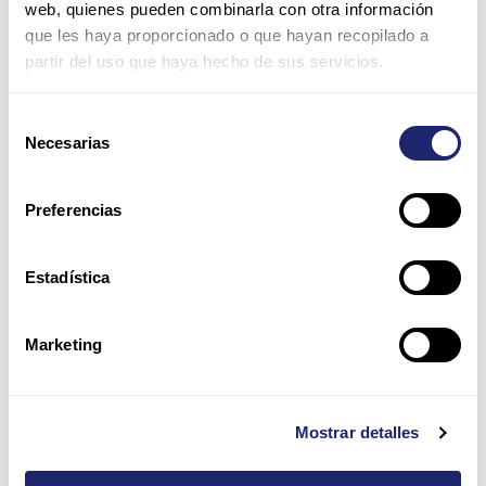
web, quienes pueden combinarla con otra información
que les haya proporcionado o que hayan recopilado a
partir del uso que haya hecho de sus servicios.
Correo
electrónico*
Selección
Necesarias
de
Web
consentimiento
Preferencias
Guarda mi nombre, correo electrónico y web en este
navegador para la próxima vez que comente.
Estadística
Por favor, introduce una respuesta en dígitos:
Marketing
10 − siete =
Mostrar detalles
Alternative: