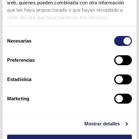
web, quienes pueden combinarla con otra información
que les haya proporcionado o que hayan recopilado a
partir del uso que haya hecho de sus servicios.
Correo
electrónico*
Selección
Necesarias
de
Web
consentimiento
Preferencias
Guarda mi nombre, correo electrónico y web en este
navegador para la próxima vez que comente.
Estadística
Por favor, introduce una respuesta en dígitos:
Marketing
dos × 5 =
Mostrar detalles
Alternative: