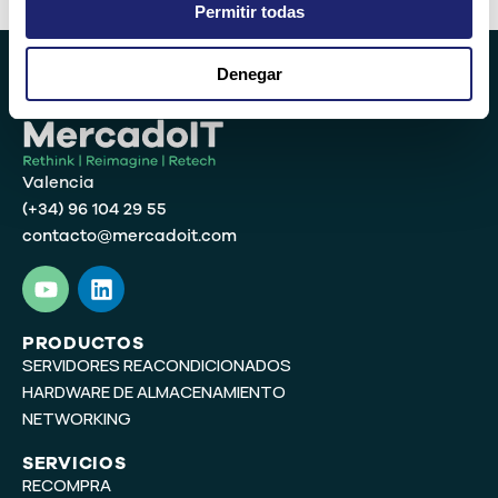
Permitir todas
Denegar
Valencia
(+34) 96 104 29 55
contacto@mercadoit.com
Y
L
o
i
u
n
t
k
PRODUCTOS
SERVIDORES REACONDICIONADOS
u
e
b
d
HARDWARE DE ALMACENAMIENTO
e
i
NETWORKING
n
SERVICIOS
RECOMPRA