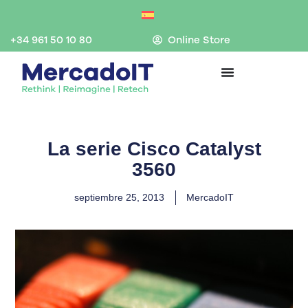
Ir
al
contenido
+34 961 50 10 80
Online Store
La serie Cisco Catalyst
3560
septiembre 25, 2013
MercadoIT