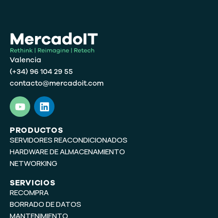
Valencia
(+34) 96 104 29 55
contacto@mercadoit.com
Y
L
o
i
u
n
t
k
PRODUCTOS
SERVIDORES REACONDICIONADOS
u
e
b
d
HARDWARE DE ALMACENAMIENTO
e
i
NETWORKING
n
SERVICIOS
RECOMPRA
BORRADO DE DATOS
MANTENIMIENTO