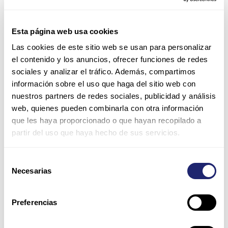
PoE integrada opcional (Cisco preestándar e IEEE 802.3af);
hasta 24 puertos con 15.4vatios o 48 puertos con 7.3 vatios
Esta página web usa cookies
Para obtener más información acerca de la serie de switches
Las cookies de este sitio web se usan para personalizar
Catalyst 3560, visita la
página del vendedor
.
el contenido y los anuncios, ofrecer funciones de redes
sociales y analizar el tráfico. Además, compartimos
información sobre el uso que haga del sitio web con
Fuente de la imagen: Cisco.
nuestros partners de redes sociales, publicidad y análisis
Ant
Sig
web, quienes pueden combinarla con otra información
que les haya proporcionado o que hayan recopilado a
ANTERIOR
SIGUIENTE
partir del uso que haya hecho de sus servicios.
Selección
Necesarias
de
consentimiento
Preferencias
POST RELACIONADOS