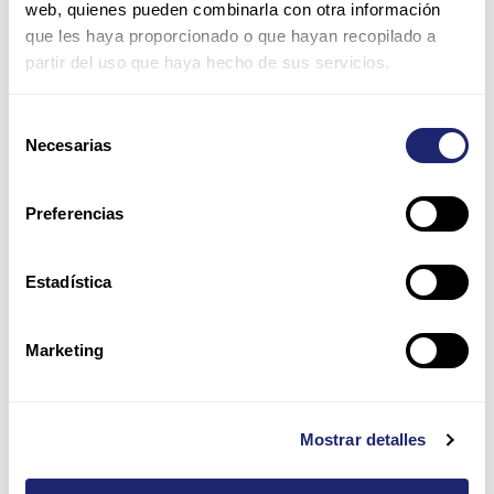
web, quienes pueden combinarla con otra información
que les haya proporcionado o que hayan recopilado a
partir del uso que haya hecho de sus servicios.
Correo
electrónico*
Selección
Necesarias
de
Web
consentimiento
Preferencias
Guarda mi nombre, correo electrónico y web en este
navegador para la próxima vez que comente.
Estadística
Por favor, introduce una respuesta en dígitos:
Marketing
uno + 1 =
Mostrar detalles
Alternative: