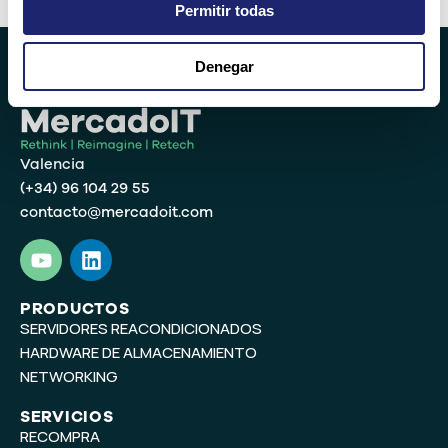
Permitir todas
Denegar
Valencia
(+34) 96 104 29 55
contacto@mercadoit.com
Y
L
o
i
u
n
t
k
PRODUCTOS
SERVIDORES REACONDICIONADOS
u
e
b
d
HARDWARE DE ALMACENAMIENTO
e
i
NETWORKING
n
SERVICIOS
RECOMPRA