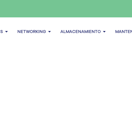
Abrir Servidores
Abrir Networking
Abrir alma
ES
NETWORKING
ALMACENAMIENTO
MANTEN