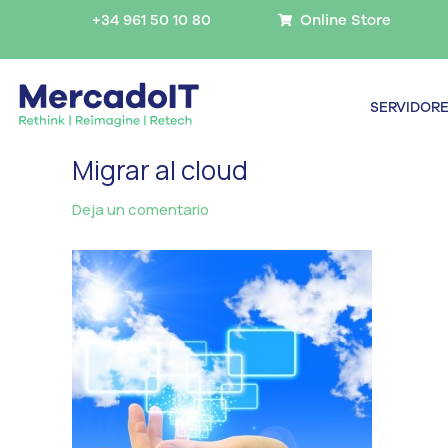
Ir
+34 961 50 10 80
Online Store
al
contenido
SERVIDOR
Migrar al cloud
Deja un comentario
/ Por
MercadoIT
/