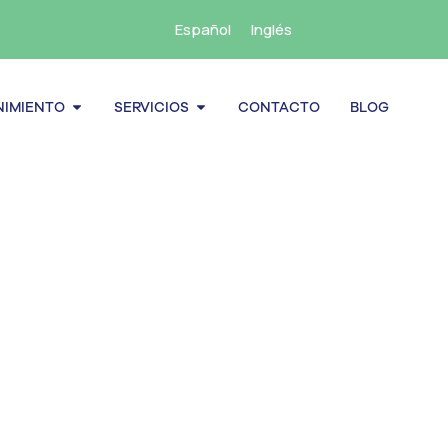
Español
Inglés
cenamiento
Abrir Mantenimiento
Abrir Servicios
IMIENTO
SERVICIOS
CONTACTO
BLOG