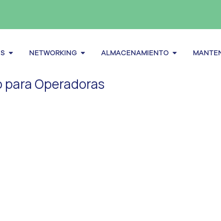
Abrir Servidores
Abrir Networking
Abrir alma
ES
NETWORKING
ALMACENAMIENTO
MANTEN
b para Operadoras