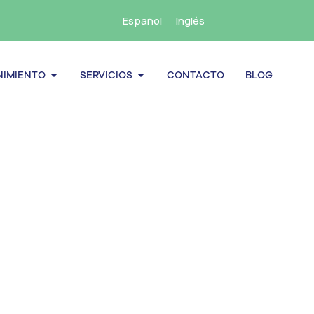
Español
Inglés
cenamiento
Abrir Mantenimiento
Abrir Servicios
IMIENTO
SERVICIOS
CONTACTO
BLOG